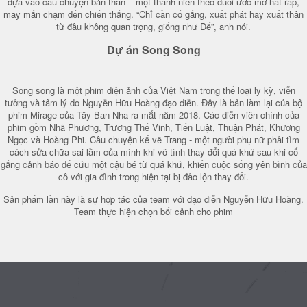
dựa vào câu chuyện bản thân – một thanh niên theo đuổi ước mơ hát rap,
may mắn chạm đến chiến thắng. “Chỉ cần cố gắng, xuất phát hay xuất thân
từ đâu không quan trọng, giống như Dế”, anh nói.
Dự án Song Song
Song song là một phim điện ảnh của Việt Nam trong thể loại ly kỳ, viễn
tưởng và tâm lý do Nguyễn Hữu Hoàng đạo diễn. Đây là bản làm lại của bộ
phim Mirage của Tây Ban Nha ra mắt năm 2018. Các diễn viên chính của
phim gồm Nhã Phương, Trương Thế Vinh, Tiến Luật, Thuận Phát, Khương
Ngọc và Hoàng Phi. Câu chuyện kể về Trang - một người phụ nữ phải tìm
cách sửa chữa sai lầm của mình khi vô tình thay đổi quá khứ sau khi cố
gắng cảnh báo để cứu một cậu bé từ quá khứ, khiến cuộc sống yên bình của
cô với gia đình trong hiện tại bị đảo lộn thay đổi.
Sản phẩm lần này là sự hợp tác của team với đạo diễn Nguyễn Hữu Hoàng.
Team thực hiện chọn bối cảnh cho phim