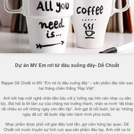
Dự án MV Em rơi từ đâu xuống đây- Dế Choắt
Rapper Dế Choắt ra MV “Em rơi từ đâu xuống đây” – sản phẩm đầu tiên sau
hai tháng chiến thắng “Rap Việt”.
Anh kết hợp một nghệ nhân đàn bầu với ý tưởng rap trên nền nhạc cụ dân
tộc. Bài hát là lời tâm sự của chàng trai trưởng thành, nhận ra mình “đã khác
rất nhiều so với những ngày còn đến lớp”. Anh gạt đi nỗi buồn, bỏ lại “những
ngày đã cũ” để bước tiếp trên hành trình phía trước.
Nhạc phẩm được phối với giai điệu tươi tắn, gợi cảm hứng lạc quan. Dế
Choắt nói muốn truyền sự tích cực qua sản phẩm đầu tay. Anh viết ca từ