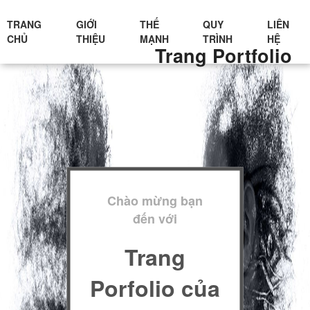
TRANG
GIỚI
THẾ
QUY
LIÊN
CHỦ
THIỆU
MẠNH
TRÌNH
HỆ
Trang Portfolio
Chào mừng bạn
đến với
Trang
Porfolio của